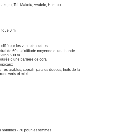
, Lakepa, Toi, Makefu, Avatele, Hakupu
fique 0 m
odifié par les vents du sud-est
ntral de 60 m d'altitude moyenne et une bande
nviron 500 m.
ntourée d'une barrière de corail
ropicaux
erres arables, coprah, patates douces, fruits de la
trons verts et miel
es hommes - 76 pour les femmes