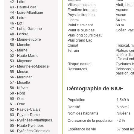
42 - Loire
Villes principales
Alofi, Liku
43 - Haute-Loire
Frontière terrestre
Aucune
44 - Loire-Atlantique
Pays limitrophes
Aucun
45 - Loiret
Littoral
64 km
46 - Lot
Point culminant
68 m
47 - Lot-et-Garonne
Point le plus bas
Océan Paci
48 - Lozère
Plus long cours d'eau
49 - Maine-et-Loire
Plus grand Lac
50 - Manche
Climat
Tropical, m
51 - Marne
Terrain
Plateau ce
côtière d'e
52 - Haute-Marne
L'ïle est e
53 - Mayenne
Risque naturel
Cyclones t
54 - Meurthe-et-Moselle
Ressources
Poissons, t
55 - Meuse
passion, ci
56 - Morbihan
57 - Moselle
Démographie de NIUE
58 - Nièvre
59 - Nord
60 - Oise
Population
1 549 h
61 - Orne
Densité
6 h/km2
62 - Pas-de-Calais
Nom des habitants
Niuéens
63 - Puy-de-Dome
64 - Pyrénées-Atlantiques
Croissance de la population
- 2 %
65 - Haute-Pyrénées
Espérance de vie
67 pour l
66 - Pyrénées Orientales