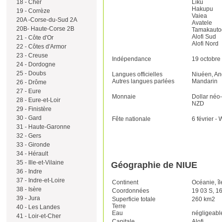
18 - Cher
Liku
Hakupu
19 - Corrèze
Vaiea
20A -Corse-du-Sud 2A
Avatele
20B- Haute-Corse 2B
Tamakauto
Alofi Sud
21 - Côte d'Or
Alofi Nord
22 - Côtes d'Armor
23 - Creuse
Indépendance
19 octobre
24 - Dordogne
25 - Doubs
Langues officielles
Niuéen, An
Autres langues parlées
Mandarin
26 - Drôme
27 - Eure
Monnaie
Dollar néo
28 - Eure-et-Loir
NZD
29 - Finistère
30 - Gard
Fête nationale
6 février -
31 - Haute-Garonne
32 - Gers
33 - Gironde
34 - Hérault
35 - Ille-et-Vilaine
Géographie de NIUE
36 - Indre
37 - Indre-et-Loire
Continent
Océanie, îl
38 - Isère
Coordonnées
19 03 S, 1
39 - Jura
Superficie totale
260 km2
Terre
40 - Les Landes
Eau
négligeabl
41 - Loir-et-Cher
Capitale
Alofi