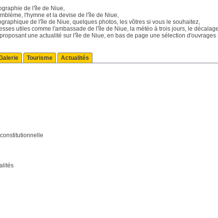
graphie de l'île de Niue,
blème, l'hymne et la devise de l'île de Niue,
ographique de l'île de Niue, quelques photos, les vôtres si vous le souhaitez,
dresses utiles comme l'ambassade de l'île de Niue, la météo à trois jours, le décalag
 proposant une actualité sur l'île de Niue, en bas de page une sélection d'ouvrages s
Galerie
Tourisme
Actualités
constitutionnelle
alités