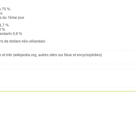
s 75 %
es
s du 7ème jour
1,7 %
3 %
andarin 0,9 %
ons de dollars néo-zélandais
et info (
wikipedia.org
, autres sites sur Niue et encyclopédies)