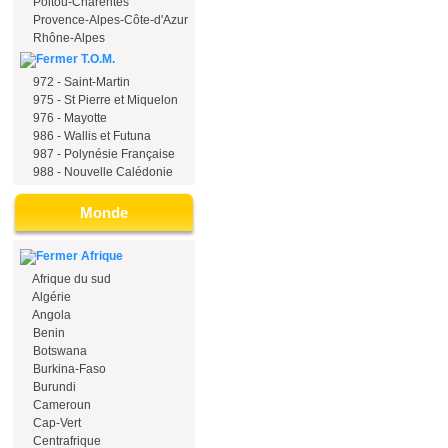
Poitou-Charentes
Provence-Alpes-Côte-d'Azur
Rhône-Alpes
T.O.M.
972 - Saint-Martin
975 - St Pierre et Miquelon
976 - Mayotte
986 - Wallis et Futuna
987 - Polynésie Française
988 - Nouvelle Calédonie
Monde
Afrique
Afrique du sud
Algérie
Angola
Benin
Botswana
Burkina-Faso
Burundi
Cameroun
Cap-Vert
Centrafrique