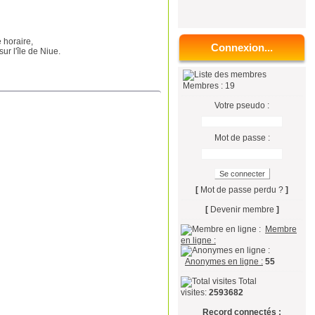
e horaire,
Connexion...
ur l'île de Niue.
Membres : 19
Votre pseudo :
Mot de passe :
[
Mot de passe perdu ?
]
[
Devenir membre
]
Membre
en ligne :
Anonymes en ligne :
55
Total
visites:
2593682
Record connectés :