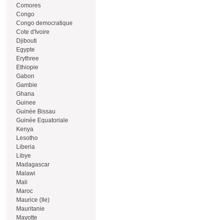
Comores
Congo
Congo democratique
Cote d'Ivoire
Djibouti
Egypte
Erythree
Ethiopie
Gabon
Gambie
Ghana
Guinee
Guinée Bissau
Guinée Equatoriale
Kenya
Lesotho
Liberia
Libye
Madagascar
Malawi
Mali
Maroc
Maurice (Ile)
Mauritanie
Mayotte