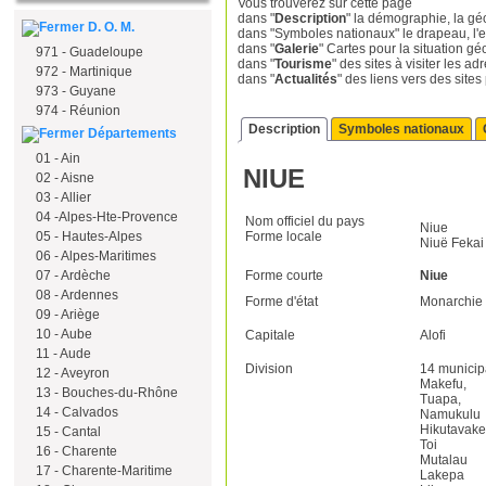
Vous trouverez sur cette page
dans "
Description
" la démographie, la géo
D. O. M.
dans "Symboles nationaux" le drapeau, l'em
dans "
Galerie
" Cartes pour la situation gé
971 - Guadeloupe
dans "
Tourisme
" des sites à visiter les a
972 - Martinique
dans "
Actualités
" des liens vers des sites
973 - Guyane
974 - Réunion
Description
Symboles nationaux
Départements
01 - Ain
NIUE
02 - Aisne
03 - Allier
04 -Alpes-Hte-Provence
Nom officiel du pays
Niue
05 - Hautes-Alpes
Forme locale
Niuë Fekai
06 - Alpes-Maritimes
07 - Ardèche
Forme courte
Niue
08 - Ardennes
Forme d'état
Monarchie 
09 - Ariège
10 - Aube
Capitale
Alofi
11 - Aude
Division
14 municip
12 - Aveyron
Makefu,
13 - Bouches-du-Rhône
Tuapa,
14 - Calvados
Namukulu
Hikutavake
15 - Cantal
Toi
16 - Charente
Mutalau
17 - Charente-Maritime
Lakepa