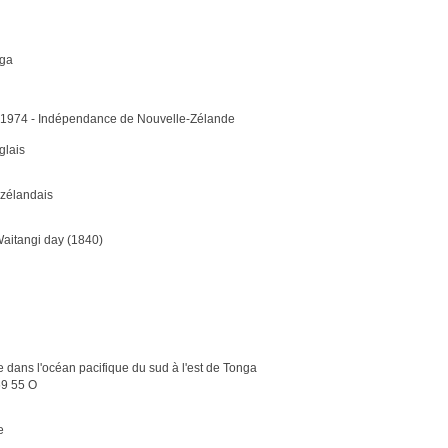
ga
 1974 - Indépendance de Nouvelle-Zélande
glais
-zélandais
 Waitangi day (1840)
e dans l'océan pacifique du sud à l'est de Tonga
69 55 O
e