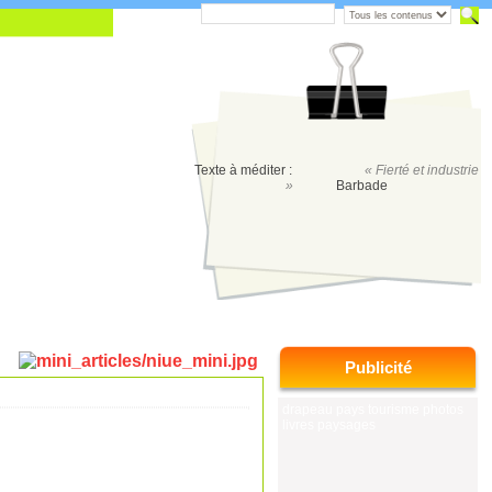
Texte à méditer :
« Fierté et industrie
»
Barbade
Publicité
drapeau pays tourisme photos
livres paysages