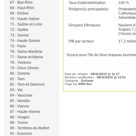
67 - Bas-Rhin
Taux d'alphabétisation
100 %
68 - Haut-Rhin
Religion(s) principale(s)
Protestant
69 - Rhône
Catholiqu
Adventiste
70 - Haute-Saône
71 - Saône-et-Loire
Groupes Ethniques
Niuéens 9
Anglais 7,
72 - Sarthe
Chinois m
73 - Savoie
74 - Haute-Savoie
PIB par secteur
17,2 milli
75 - Paris
76 - Seine-Maritime
Source pour l'île de Niue drapeau tourisme 
77 - Seine-et-Marne
78 - Yvelines
79 - Deux-Sèvres
80 - Somme
Date de création :
08/11/2010 @ 11:17
Dernière modification :
08/11/2010 @ 12:01
81 - Tarn
Catégorie :
Océanie
82 - Tarn-et-Garonne
Page lue
6593 fois
83 - Var
84 - Vaucluse
85 - Vendée
86 - Vienne
87 - Haute-Vienne
88 - Vosges
89 - Yonne
90 - Territoire-de-Belfort
91 - Essonne