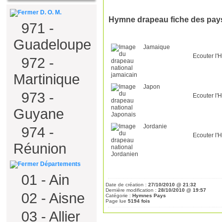
D. O. M.
Hymne drapeau fiche des pay
971 -
Guadeloupe
Jamaique
Ecouter l
972 -
Martinique
Japon
973 -
Ecouter l
Guyane
Jordanie
974 -
Ecouter l
Réunion
Départements
01 - Ain
Date de création :
27/10/2010 @ 21:32
Dernière modification :
28/10/2010 @ 19:57
02 - Aisne
Catégorie :
Hymnes Pays
Page lue
5194 fois
03 - Allier