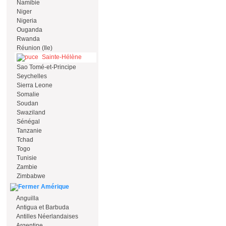
Namibie
Niger
Nigeria
Ouganda
Rwanda
Réunion (Ile)
Sainte-Hélène
Sao Tomé-et-Principe
Seychelles
Sierra Leone
Somalie
Soudan
Swaziland
Sénégal
Tanzanie
Tchad
Togo
Tunisie
Zambie
Zimbabwe
Amérique
Anguilla
Antigua et Barbuda
Antilles Néerlandaises
Argentine