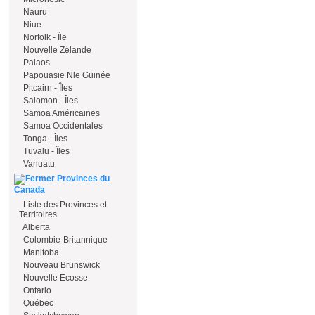
Nauru
Niue
Norfolk - Île
Nouvelle Zélande
Palaos
Papouasie Nle Guinée
Pitcairn - Îles
Salomon - Îles
Samoa Américaines
Samoa Occidentales
Tonga - Îles
Tuvalu - Îles
Vanuatu
Provinces du
Canada
Liste des Provinces et
Territoires
Alberta
Colombie-Britannique
Manitoba
Nouveau Brunswick
Nouvelle Ecosse
Ontario
Québec