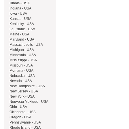
Illinois - USA
Indiana - USA
Iowa - USA
Kansas - USA
Kentucky - USA
Louisiane - USA
Maine - USA
Maryland - USA
Massachusetts - USA
Michigan - USA
Minnesota - USA
Mississippi - USA
Missouri - USA
Montana - USA
Nebraska - USA
Nevada - USA
New Hampshire - USA
New Jersey - USA
New York - USA
Nouveau Mexique - USA
Ohio - USA
Oklahoma - USA
Oregon - USA
Pennsylvanie - USA
Rhode Island - USA