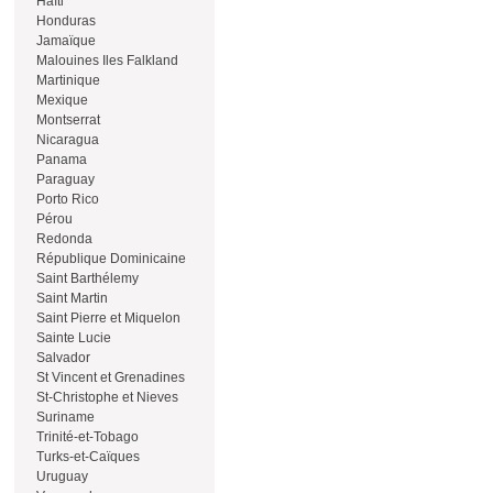
Haïti
Honduras
Jamaïque
Malouines Iles Falkland
Martinique
Mexique
Montserrat
Nicaragua
Panama
Paraguay
Porto Rico
Pérou
Redonda
République Dominicaine
Saint Barthélemy
Saint Martin
Saint Pierre et Miquelon
Sainte Lucie
Salvador
St Vincent et Grenadines
St-Christophe et Nieves
Suriname
Trinité-et-Tobago
Turks-et-Caïques
Uruguay