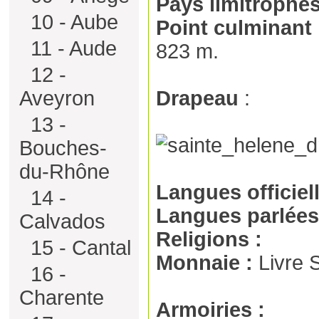
Pays limitrophes
10 - Aube
Point culminant 
11 - Aude
823 m.
12 -
Aveyron
Drapeau
:
13 -
Bouches-
du-Rhône
Langues officiel
14 -
Langues parlées
Calvados
Religions :
15 - Cantal
Monnaie :
Livre S
16 -
Charente
Armoiries :