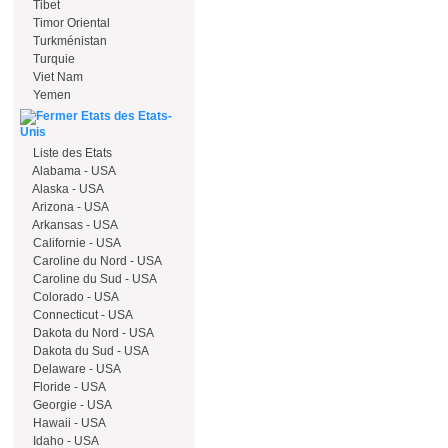
Tibet
Timor Oriental
Turkménistan
Turquie
Viet Nam
Yemen
Etats des Etats-
Unis
Liste des Etats
Alabama - USA
Alaska - USA
Arizona - USA
Arkansas - USA
Californie - USA
Caroline du Nord - USA
Caroline du Sud - USA
Colorado - USA
Connecticut - USA
Dakota du Nord - USA
Dakota du Sud - USA
Delaware - USA
Floride - USA
Georgie - USA
Hawaii - USA
Idaho - USA