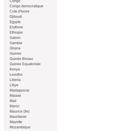
Congo
Congo democratique
Cote d'Ivoire
Djibouti
Egypte
Erythree
Ethiopie
Gabon
Gambie
Ghana
Guinee
Guinée Bissau
Guinée Equatoriale
Kenya
Lesotho
Liberia
Libye
Madagascar
Malawi
Mali
Maroc
Maurice (Ile)
Mauritanie
Mayotte
Mozambique