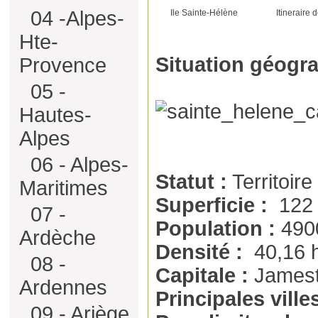
04 -Alpes-
Ile Sainte-Hélène
Itineraire
Hte-
Situation géogr
Provence
05 -
Hautes-
Alpes
06 - Alpes-
Statut :
Territoire
Maritimes
Superficie :
122 
07 -
Population :
4900
Ardèche
Densité :
40,16 
08 -
Capitale :
James
Ardennes
Principales villes
09 - Ariège