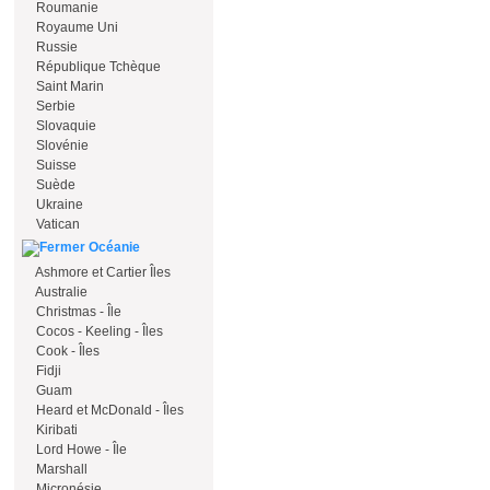
Roumanie
Royaume Uni
Russie
République Tchèque
Saint Marin
Serbie
Slovaquie
Slovénie
Suisse
Suède
Ukraine
Vatican
Océanie
Ashmore et Cartier Îles
Australie
Christmas - Île
Cocos - Keeling - Îles
Cook - Îles
Fidji
Guam
Heard et McDonald - Îles
Kiribati
Lord Howe - Île
Marshall
Micronésie