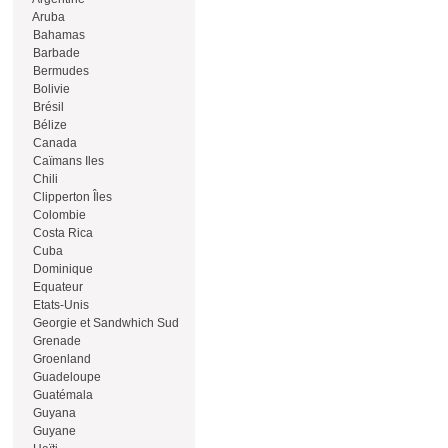
Aruba
Bahamas
Barbade
Bermudes
Bolivie
Brésil
Bélize
Canada
Caïmans Iles
Chili
Clipperton Îles
Colombie
Costa Rica
Cuba
Dominique
Equateur
Etats-Unis
Georgie et Sandwhich Sud
Grenade
Groenland
Guadeloupe
Guatémala
Guyana
Guyane