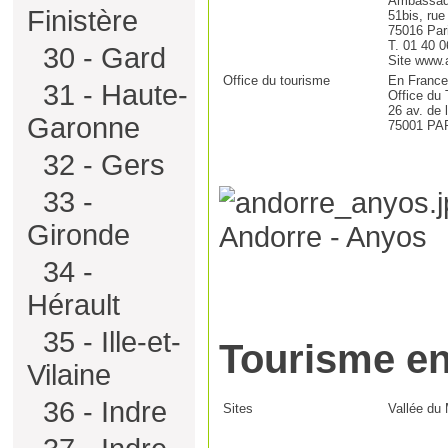
Ambassad
Finistère
51bis, rue
75016 Par
T. 01 40 0
30 - Gard
Site www.
Office du tourisme
En France
31 - Haute-
Office du 
26 av. de 
Garonne
75001 PA
32 - Gers
33 -
Gironde
Andorre - Anyos
34 -
Hérault
35 - Ille-et-
Tourisme 
Vilaine
36 - Indre
Sites
Vallée du 