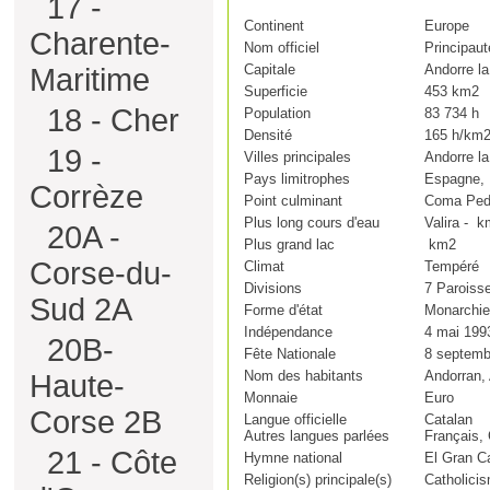
17 -
Continent
Europe
Charente-
Nom officiel
Principaut
Capitale
Andorre la 
Maritime
Superficie
453 km2
18 - Cher
Population
83 734 h
Densité
165 h/km
19 -
Villes principales
Andorre la 
Pays limitrophes
Espagne, 
Corrèze
Point culminant
Coma Ped
Plus long cours d'eau
Valira - k
20A -
Plus grand lac
km2
Corse-du-
Climat
Tempéré
Divisions
7 Paroiss
Sud 2A
Forme d'état
Monarchie
Indépendance
4 mai 199
20B-
Fête Nationale
8 septemb
Nom des habitants
Andorran,
Haute-
Monnaie
Euro
Corse 2B
Langue officielle
Catalan
Autres langues parlées
Français, 
21 - Côte
Hymne national
El Gran C
Religion(s) principale(s)
Catholici