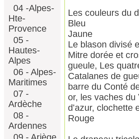
04 -Alpes-
Les couleurs du 
Hte-
Bleu
Provence
Jaune
05 -
Le blason divisé e
Hautes-
Mitre dorée et cro
Alpes
gueule, Les quat
06 - Alpes-
Catalanes de gueul
Maritimes
barre du Conté de
07 -
or, les vaches du 
Ardèche
d'azur, clochette 
08 -
Rouge
Ardennes
09 - Ariège