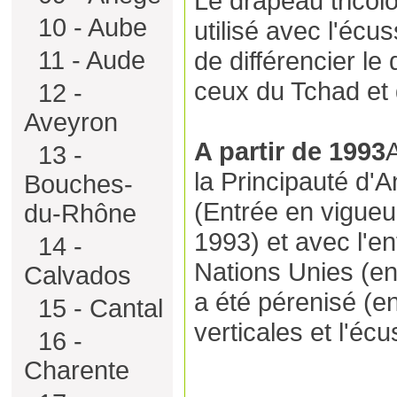
Le drapeau tricol
10 - Aube
utilisé avec l'écus
11 - Aude
de différencier le
ceux du Tchad et
12 -
Aveyron
A partir de 1993
13 -
la Principauté d'A
Bouches-
(Entrée en vigueur
du-Rhône
1993) et avec l'en
14 -
Nations Unies (en 
Calvados
a été pérenisé (e
15 - Cantal
verticales et l'éc
16 -
Charente