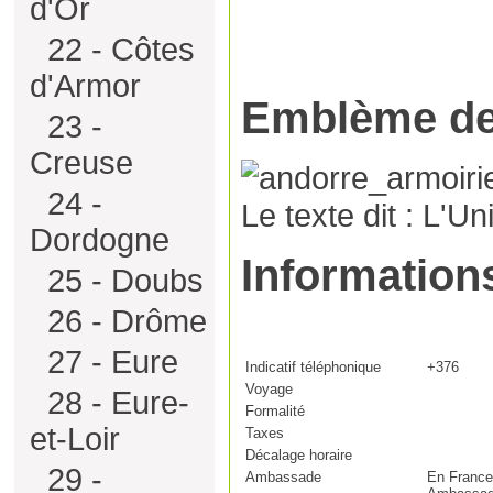
d'Or
22 - Côtes
d'Armor
Emblème d
23 -
Creuse
24 -
Le texte dit : L'Un
Dordogne
Information
25 - Doubs
26 - Drôme
27 - Eure
Indicatif téléphonique
+376
Voyage
28 - Eure-
Formalité
et-Loir
Taxes
Décalage horaire
29 -
Ambassade
En France