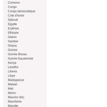
Comores
Congo
Congo democratique
Cote d'Ivoire
Djibouti
Egypte
Erythree
Ethiopie
Gabon
Gambie
Ghana
Guinee
Guinée Bissau
Guinée Equatoriale
Kenya
Lesotho
Liberia
Libye
Madagascar
Malawi
Mali
Maroc
Maurice (Ile)
Mauritanie
Mayotte