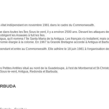
un état indépendant en novembre 1981 dans le cadre du Commonwealth.
e dans toutes les îles Sous-le-vent, il y a environ 2500 ans. Devant les attaques d
bligent les Arawaks à fuit les îles.
, qu'il nomma l' île Santa Maria de la Antigua. Les français s'y installent, mais ce
omie élargie à la colonie. En 1967 la Grande Bretagne accorde à Antigua et Barbuda
endant et entre au Commonwealth. Elle adhère le 18 juin 1981 à l'organisation des
es Petites Antilles situé au nord de la Guadeloupe, à l'est de Montserrat et St-Chris
 Sous-le-vent, Antigua, Redonda et Barbuda.
BARBUDA