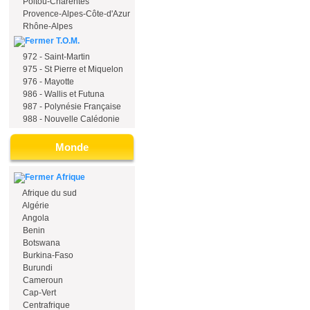
Poitou-Charentes
Provence-Alpes-Côte-d'Azur
Rhône-Alpes
T.O.M.
972 - Saint-Martin
975 - St Pierre et Miquelon
976 - Mayotte
986 - Wallis et Futuna
987 - Polynésie Française
988 - Nouvelle Calédonie
Monde
Afrique
Afrique du sud
Algérie
Angola
Benin
Botswana
Burkina-Faso
Burundi
Cameroun
Cap-Vert
Centrafrique