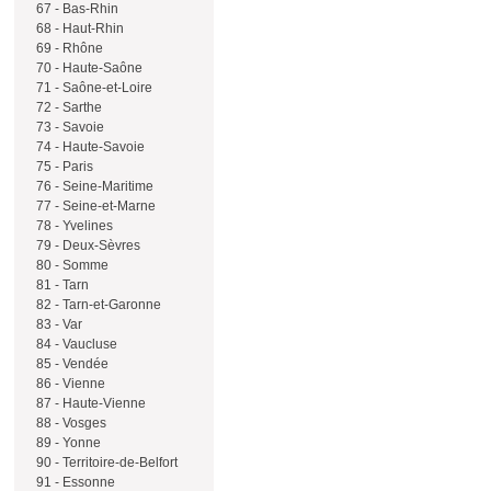
67 - Bas-Rhin
68 - Haut-Rhin
69 - Rhône
70 - Haute-Saône
71 - Saône-et-Loire
72 - Sarthe
73 - Savoie
74 - Haute-Savoie
75 - Paris
76 - Seine-Maritime
77 - Seine-et-Marne
78 - Yvelines
79 - Deux-Sèvres
80 - Somme
81 - Tarn
82 - Tarn-et-Garonne
83 - Var
84 - Vaucluse
85 - Vendée
86 - Vienne
87 - Haute-Vienne
88 - Vosges
89 - Yonne
90 - Territoire-de-Belfort
91 - Essonne