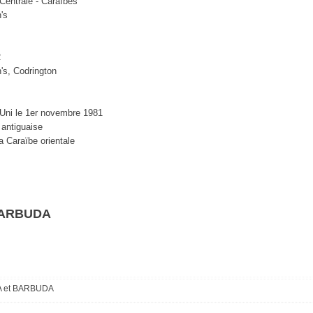
Centrale - Caraïbes
's
2
's, Codrington
ni le 1er novembre 1981
 antiguaise
la Caraïbe orientale
 BARBUDA
UA et BARBUDA