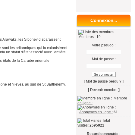
Connexion...
Membres : 19
es Arawaks, les Siboney disparaissent
Votre pseudo :
 sont les britanniques qui la colonisèrent.
 un statut d'état associé avec l'entière
Mot de passe :
 Etats de la Caraïbe orientale.
[
Mot de passe perdu ?
]
tophe et Nieves, au sud de St Barthelemy.
[
Devenir membre
]
Membre
en ligne :
Anonymes en ligne :
61
Total
visites:
2595021
Record connectés :