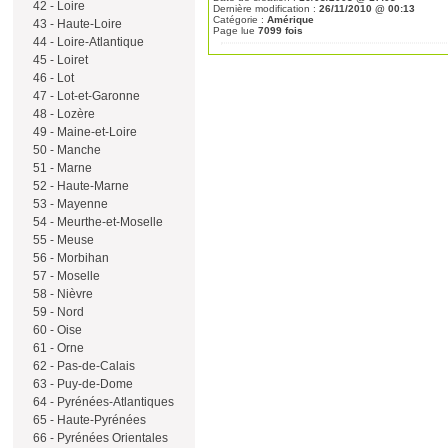
42 - Loire
Dernière modification :
26/11/2010 @ 00:13
Catégorie :
Amérique
43 - Haute-Loire
Page lue
7099 fois
44 - Loire-Atlantique
45 - Loiret
46 - Lot
47 - Lot-et-Garonne
48 - Lozère
49 - Maine-et-Loire
50 - Manche
51 - Marne
52 - Haute-Marne
53 - Mayenne
54 - Meurthe-et-Moselle
55 - Meuse
56 - Morbihan
57 - Moselle
58 - Nièvre
59 - Nord
60 - Oise
61 - Orne
62 - Pas-de-Calais
63 - Puy-de-Dome
64 - Pyrénées-Atlantiques
65 - Haute-Pyrénées
66 - Pyrénées Orientales