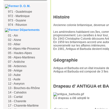
D. O. M.
971 - Guadeloupe
972 - Martinique
Histoire
973 - Guyane
974 - Réunion
Ancienne colonie britannique, devenue 
Départements
Les amérindiens habitaient ces îles, comm
progressivement. Les caraïbes à leur tour, o
01 - Ain
En 1943 Christophe Colomb découvre Antigua
02 - Aisne
En 1959 les britanniques accord une auton
03 - Allier
souveraineté sur les affaires intérieures.
04 -Alpes-Hte-Provence
En 1981, Antigua et Barbuda devient indép
05 - Hautes-Alpes
06 - Alpes-Maritimes
Géographie
07 - Ardèche
08 - Ardennes
Antigua et Barbuda est un état insulaire d
09 - Ariège
Antigua et Barbuda est composé de 3 îles
10 - Aube
11 - Aude
12 - Aveyron
Drapeau d' ANTIGUA et 
13 - Bouches-du-Rhône
14 - Calvados
15 - Cantal
Ce drapeau a été adopté le
16 - Charente
17 - Charente-Maritime