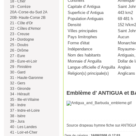
Continent
Amérique 
18 - Cher
Capitale d' Antigua
Saint John
19 - Corrèze
20A -Corse-du-Sud 2A
Superficie d' Antigua
443 km2
20B- Haute-Corse 2B
Population Antiguais
69 481 h
21 - Côte d'Or
Densité
152 h/km
22 - Côtes d'Armor
Villes principales
Saint John
23 - Creuse
Pays limitrophes
Aucun
24 - Dordogne
Forme d'état
Monarchie
25 - Doubs
Indépendance
Royaume-U
26 - Drôme
Nom des habitants
Antiguais,
27 - Eure
Monnaie d' Anguilla
Dollar de 
28 - Eure-et-Loir
29 - Finistère
Langue officielle d' Anguilla
Anglais
30 - Gard
Religion(s) principale(s)
Anglicans
31 - Haute-Garonne
32 - Gers
33 - Gironde
Emblème d' ANTIGUA et
34 - Hérault
35 - Ille-et-Vilaine
36 - Indre
37 - Indre-et-Loire
38 - Isère
39 - Jura
Source drapeau hymne fiche sur ANTIG
40 - Les Landes
41 - Loir-et-Cher
Date de création :
16/08/2008 @ 17:03