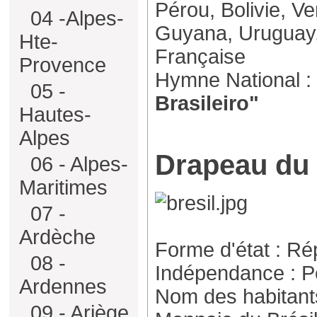
Pérou, Bolivie, V
04 -Alpes-
Guyana, Uruguay
Hte-
Française
Provence
Hymne National :
05 -
Brasileiro"
Hautes-
Alpes
Drapeau du
06 - Alpes-
Maritimes
07 -
Ardèche
Forme d'état : Ré
08 -
Indépendance : Po
Ardennes
Nom des habitants 
09 - Ariège