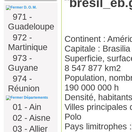
D. O. M.
971 -
Guadeloupe
972 -
Continent : Amér
Martinique
Capitale : Brasilia
973 -
Superficie, surface
Guyane
8 547 877 km2
Population, nombre
974 -
190 000 000 h
Réunion
Densité, habitan
Départements
01 - Ain
Villes principales 
Polo
02 - Aisne
Pays limitrophes 
03 - Allier