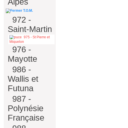
Alpes
T.O.M.
972 -
Saint-Martin
975 - St Pierre et
Miquelon
976 -
Mayotte
986 -
Wallis et
Futuna
987 -
Polynésie
Française