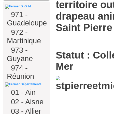
D. O. M.
971 -
Guadeloupe
Saint Pierre
972 -
Martinique
973 -
Statut : Coll
Guyane
Mer
974 -
Réunion
Départements
01 - Ain
02 - Aisne
03 - Allier