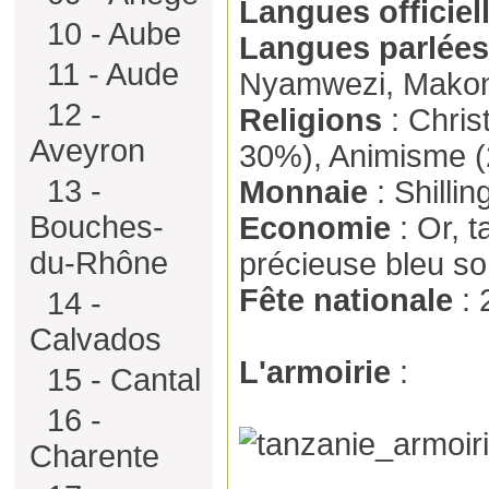
Langues officiel
10 - Aube
Langues parlées
11 - Aude
Nyamwezi, Mako
12 -
Religions
: Chris
Aveyron
30%), Animisme 
13 -
Monnaie
: Shilli
Bouches-
Economie
: Or, 
du-Rhône
précieuse bleu s
Fête nationale
: 
14 -
Calvados
L'armoirie
:
15 - Cantal
16 -
Charente