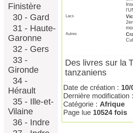
Ins
Finistère
l'
30 - Gard
Lacs
Vic
2em
31 - Haute-
mo
Autres
Cr
Garonne
Cul
32 - Gers
33 -
Des livres sur la
T
Gironde
tanzaniens
34 -
Date de création :
10/
Hérault
Dernière modification 
35 - Ille-et-
Catégorie :
Afrique
Vilaine
Page lue
10524 fois
36 - Indre