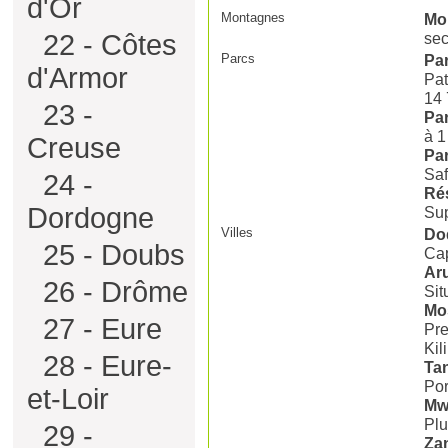
d'Or
Montagnes
Mo
sec
22 - Côtes
Parcs
Par
d'Armor
Pat
14
23 -
Par
à 1
Creuse
Par
Saf
24 -
Ré
Dordogne
Sup
Villes
Do
25 - Doubs
Cap
Ar
26 - Drôme
Sit
Mo
27 - Eure
Pre
Kil
28 - Eure-
Ta
Por
et-Loir
Mw
Plu
29 -
Za