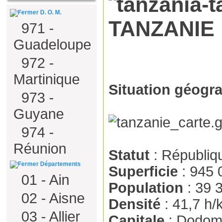
D. O. M.
TANZANIE
971 -
Guadeloupe
972 -
Martinique
Situation géogr
973 -
Guyane
974 -
Réunion
Statut
: Républiq
Départements
Superficie
: 945
01 - Ain
Population
: 39 
02 - Aisne
Densité
: 41,7 h/
03 - Allier
Capitale
: Dodo