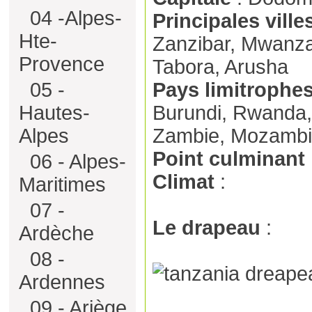
04 -Alpes-
Principales ville
Hte-
Zanzibar, Mwanza
Provence
Tabora, Arusha
05 -
Pays limitrophe
Hautes-
Burundi, Rwanda
Alpes
Zambie, Mozambiq
Point culminant
06 - Alpes-
Climat
:
Maritimes
07 -
Le drapeau
:
Ardèche
08 -
Ardennes
09 - Ariège