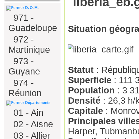
D. O. M.
971 -
Guadeloupe
Situation géogr
972 -
Martinique
973 -
Statut
: Républiq
Guyane
Superficie
: 111 
974 -
Population
: 3 3
Réunion
Densité
: 26,3 h/
Départements
Capitale
: Monrov
01 - Ain
Principales ville
02 - Aisne
Harper, Tubmanb
03 - Allier