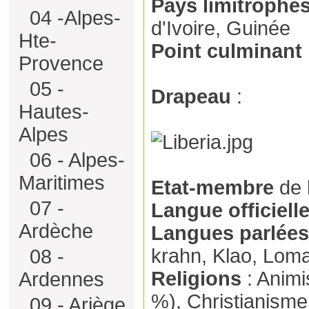
Pays limitrophe
04 -Alpes-
d'Ivoire, Guinée
Hte-
Point culminant
Provence
05 -
Drapeau
:
Hautes-
Alpes
06 - Alpes-
Maritimes
Etat-membre
de 
07 -
Langue officiell
Ardèche
Langues parlées
krahn, Klao, Lom
08 -
Religions
: Anim
Ardennes
%), Christianisme
09 - Ariège