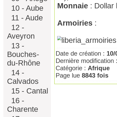
Monnaie
: Dollar 
10 - Aube
11 - Aude
Armoiries
:
12 -
Aveyron
13 -
Date de création :
10/
Bouches-
Dernière modification 
du-Rhône
Catégorie :
Afrique
14 -
Page lue
8843 fois
Calvados
15 - Cantal
16 -
Charente