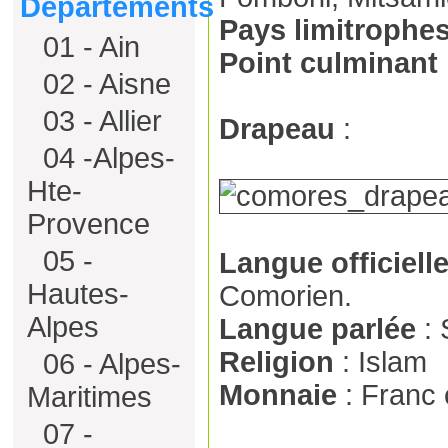
Départements
Pays limitrophe
01 - Ain
Point culminant
02 - Aisne
03 - Allier
Drapeau
:
04 -Alpes-
Hte-
Provence
05 -
Langue officiell
Hautes-
Comorien.
Alpes
Langue parlée
: 
Religion
: Islam
06 - Alpes-
Monnaie
: Franc
Maritimes
07 -