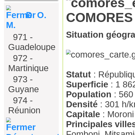
D. O.
COMORES
M.
Situation géogr
971 -
Guadeloupe
972 -
Martinique
Statut
: Républiq
973 -
Superficie
: 1 86
Guyane
Population
: 560
974 -
Densité
: 301 h/
Réunion
Capitale
: Moroni
Principales ville
Fomboni, Mitsami