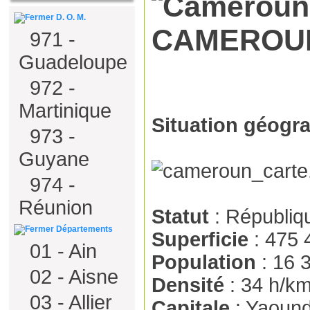
D. O. M.
CAMEROU
971 -
Guadeloupe
972 -
Martinique
Situation géogr
973 -
Guyane
974 -
Réunion
Statut
: Républiq
Départements
Superficie
: 475 
01 - Ain
Population
: 16 
02 - Aisne
Densité
: 34 h/km
03 - Allier
Capitale
: Yaoun