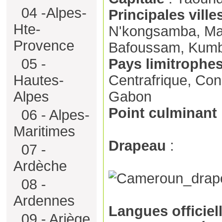
04 -Alpes-
Principales ville
Hte-
N'kongsamba, Ma
Provence
Bafoussam, Kum
05 -
Pays limitrophe
Hautes-
Centrafrique, Con
Alpes
Gabon
Point culminant
06 - Alpes-
Maritimes
Drapeau
:
07 -
Ardèche
08 -
Ardennes
Langues officiel
09 - Ariège