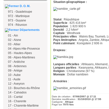
Situation géographique :
D. O. M.
971 - Guadeloupe
972 - Martinique
Statut
: République
973 - Guyane
Superficie
: 825 416 km²
974 - Réunion
Population
: 1 820 900 h
Densité
: 2,2 h/km²
Départements
Capitale
: Windhoek
01 - Ain
Principales villes
: Walvis Bay, Tsumeb, 
Pays limitrophes
: Angola, Zambie, Afriq
02 - Aisne
Point culminant
: Konigstein 2 606 m
03 - Allier
04 -Alpes-Hte-Provence
Drapeau
:
05 - Hautes-Alpes
06 - Alpes-Maritimes
07 - Ardèche
Langues officielles
: Afrikaans, Allemand,
08 - Ardennes
Langues parlées
: Kwanyama, Afrikaans,
09 - Ariège
Religion
: Christianisme (97 %)
Monnaie
: Dollar namibien
10 - Aube
11 - Aude
Armoiries
:
12 - Aveyron
13 - Bouches-du-Rhône
14 - Calvados
Date de création :
07/06/2007 @ 17:11
15 - Cantal
Dernière modification :
31/10/2010 @ 17:55
16 - Charente
Catégorie :
Afrique
Page lue
7975 fois
17 - Charente-Maritime