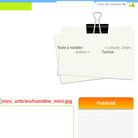
Texte à méditer :
« Liberté, Ordre,
Justice »
Tunisie
Publicité
drapeau pays tourisme photos
livres paysages