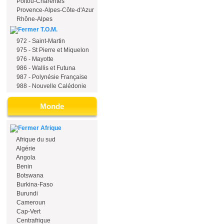
Poitou-Charentes
Provence-Alpes-Côte-d'Azur
Rhône-Alpes
T.O.M.
972 - Saint-Martin
975 - St Pierre et Miquelon
976 - Mayotte
986 - Wallis et Futuna
987 - Polynésie Française
988 - Nouvelle Calédonie
Monde
Afrique
Afrique du sud
Algérie
Angola
Benin
Botswana
Burkina-Faso
Burundi
Cameroun
Cap-Vert
Centrafrique