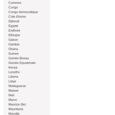
Comores
Congo
Congo democratique
Cote d'Ivoire
Djibouti
Egypte
Erythree
Ethiopie
Gabon
Gambie
Ghana
Guinee
Guinée Bissau
Guinée Equatoriale
Kenya
Lesotho
Liberia
Libye
Madagascar
Malawi
Mali
Maroc
Maurice (Ile)
Mauritanie
Mayotte