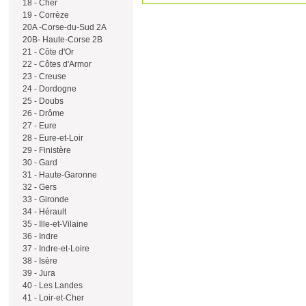
18 - Cher
19 - Corrèze
20A -Corse-du-Sud 2A
20B- Haute-Corse 2B
21 - Côte d'Or
22 - Côtes d'Armor
23 - Creuse
24 - Dordogne
25 - Doubs
26 - Drôme
27 - Eure
28 - Eure-et-Loir
29 - Finistère
30 - Gard
31 - Haute-Garonne
32 - Gers
33 - Gironde
34 - Hérault
35 - Ille-et-Vilaine
36 - Indre
37 - Indre-et-Loire
38 - Isère
39 - Jura
40 - Les Landes
41 - Loir-et-Cher