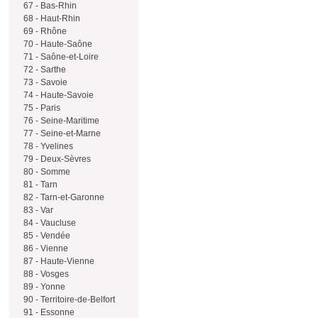
67 - Bas-Rhin
68 - Haut-Rhin
69 - Rhône
70 - Haute-Saône
71 - Saône-et-Loire
72 - Sarthe
73 - Savoie
74 - Haute-Savoie
75 - Paris
76 - Seine-Maritime
77 - Seine-et-Marne
78 - Yvelines
79 - Deux-Sèvres
80 - Somme
81 - Tarn
82 - Tarn-et-Garonne
83 - Var
84 - Vaucluse
85 - Vendée
86 - Vienne
87 - Haute-Vienne
88 - Vosges
89 - Yonne
90 - Territoire-de-Belfort
91 - Essonne