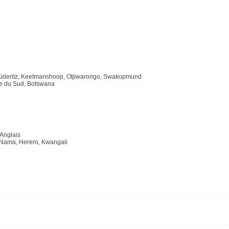
Lüderitz, Keetmanshoop, Otjiwarongo, Swakopmund
ue du Sud, Botswana
 Anglais
 Nama, Herero, Kwangali