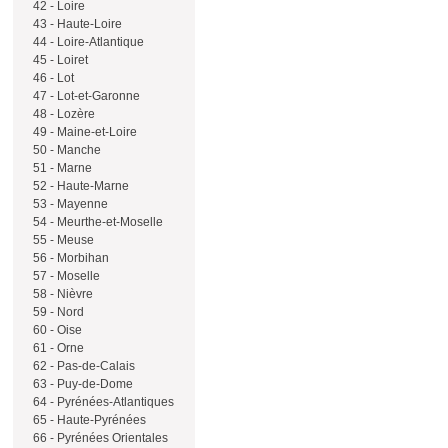
42 - Loire
43 - Haute-Loire
44 - Loire-Atlantique
45 - Loiret
46 - Lot
47 - Lot-et-Garonne
48 - Lozère
49 - Maine-et-Loire
50 - Manche
51 - Marne
52 - Haute-Marne
53 - Mayenne
54 - Meurthe-et-Moselle
55 - Meuse
56 - Morbihan
57 - Moselle
58 - Nièvre
59 - Nord
60 - Oise
61 - Orne
62 - Pas-de-Calais
63 - Puy-de-Dome
64 - Pyrénées-Atlantiques
65 - Haute-Pyrénées
66 - Pyrénées Orientales