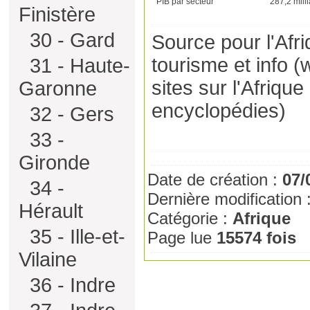
PIB par secteur
287,2 mill
Finistère
30 - Gard
Source pour l'Afr
tourisme et info (
w
31 - Haute-
sites sur l'Afriqu
Garonne
encyclopédies)
32 - Gers
33 -
Gironde
Date de création :
07/
34 -
Dernière modification 
Hérault
Catégorie :
Afrique
35 - Ille-et-
Page lue
15574 fois
Vilaine
36 - Indre