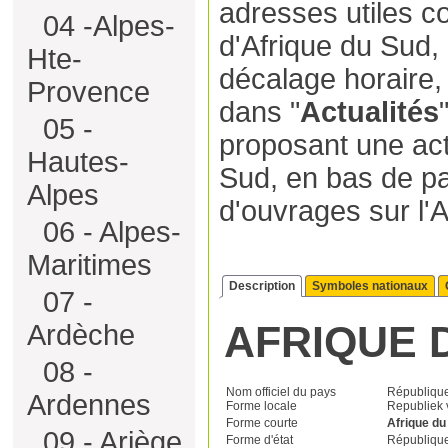
adresses utiles 
04 -Alpes-
d'Afrique du Sud, 
Hte-
décalage horaire,
Provence
dans "
Actualités
05 -
proposant une actu
Hautes-
Sud, en bas de pa
Alpes
d'ouvrages sur l'
06 - Alpes-
Maritimes
Description
Symboles nationaux
07 -
AFRIQUE 
Ardèche
08 -
Nom officiel du pays
République
Ardennes
Forme locale
Republiek 
Forme courte
Afrique du
09 - Ariège
Forme d'état
Républiqu