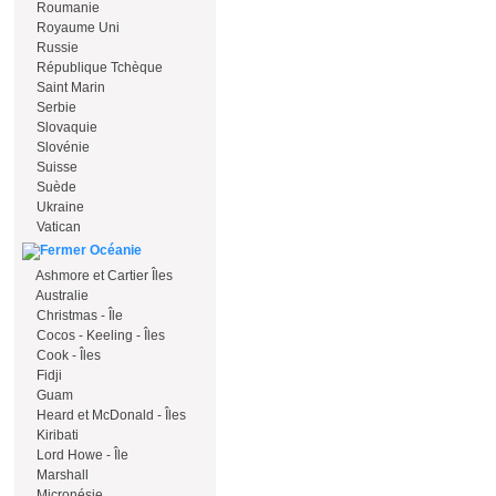
Roumanie
Royaume Uni
Russie
République Tchèque
Saint Marin
Serbie
Slovaquie
Slovénie
Suisse
Suède
Ukraine
Vatican
Océanie
Ashmore et Cartier Îles
Australie
Christmas - Île
Cocos - Keeling - Îles
Cook - Îles
Fidji
Guam
Heard et McDonald - Îles
Kiribati
Lord Howe - Île
Marshall
Micronésie