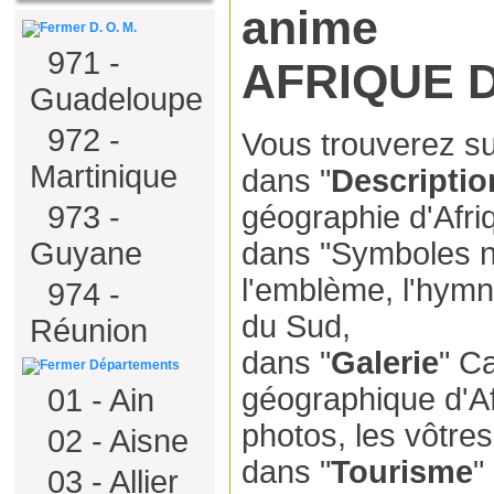
D. O. M.
971 -
AFRIQUE 
Guadeloupe
972 -
Vous trouverez su
Martinique
dans "
Descriptio
973 -
géographie d'Afri
Guyane
dans "Symboles n
l'emblème, l'hymne
974 -
du Sud,
Réunion
dans "
Galerie
" Ca
Départements
géographique d'A
01 - Ain
photos, les vôtres
02 - Aisne
dans "
Tourisme
"
03 - Allier