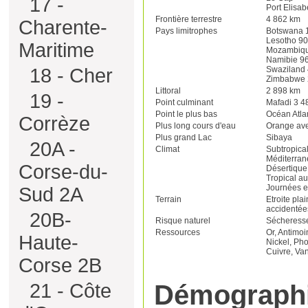
17 -
Port Elisab
Frontière terrestre
4 862 km
Charente-
Pays limitrophes
Botswana 
Lesotho 9
Maritime
Mozambiqu
Namibie 9
18 - Cher
Swaziland
Zimbabwe 
Littoral
2 898 km
19 -
Point culminant
Mafadi 3 4
Point le plus bas
Océan Atla
Corrèze
Plus long cours d'eau
Orange av
Plus grand Lac
Sibaya
20A -
Climat
Subtropical
Méditerran
Corse-du-
Désertique 
Tropical a
Journées e
Sud 2A
Terrain
Etroite plai
accidentée
20B-
Risque naturel
Sécheress
Ressources
Or, Antimo
Haute-
Nickel, Pho
Cuivre, Va
Corse 2B
21 - Côte
Démograph