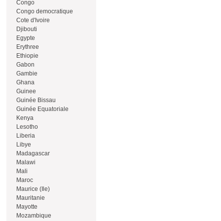
Congo
Congo democratique
Cote d'Ivoire
Djibouti
Egypte
Erythree
Ethiopie
Gabon
Gambie
Ghana
Guinee
Guinée Bissau
Guinée Equatoriale
Kenya
Lesotho
Liberia
Libye
Madagascar
Malawi
Mali
Maroc
Maurice (Ile)
Mauritanie
Mayotte
Mozambique