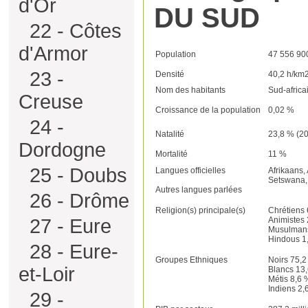
d'Or
DU SUD
22 - Côtes
d'Armor
Population
47 556 90
23 -
Densité
40,2 h/km
Nom des habitants
Sud-africa
Creuse
Croissance de la population
0,02 %
24 -
Natalité
23,8 % (2
Dordogne
Mortalité
11 %
25 - Doubs
Langues officielles
Afrikaans,
Setswana,
Autres langues parlées
26 - Drôme
Religion(s) principale(s)
Chrétiens
27 - Eure
Animistes
Musulman
Hindous 1
28 - Eure-
Groupes Ethniques
Noirs 75,
et-Loir
Blancs 13
Métis 8,6 
Indiens 2,
29 -