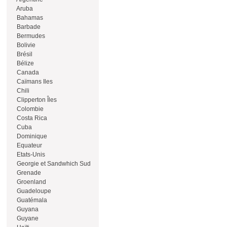
Aruba
Bahamas
Barbade
Bermudes
Bolivie
Brésil
Bélize
Canada
Caïmans Iles
Chili
Clipperton Îles
Colombie
Costa Rica
Cuba
Dominique
Equateur
Etats-Unis
Georgie et Sandwhich Sud
Grenade
Groenland
Guadeloupe
Guatémala
Guyana
Guyane