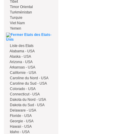
Tibet
Timor Oriental
Turkménistan
Turquie
Viet Nam
Yemen
Etats des Etats-
Unis
Liste des Etats
Alabama - USA
Alaska - USA
Arizona - USA
Arkansas - USA
Californie - USA
Caroline du Nord - USA
Caroline du Sud - USA
Colorado - USA
Connecticut - USA
Dakota du Nord - USA
Dakota du Sud - USA
Delaware - USA
Floride - USA
Georgie - USA
Hawaii - USA
Idaho - USA