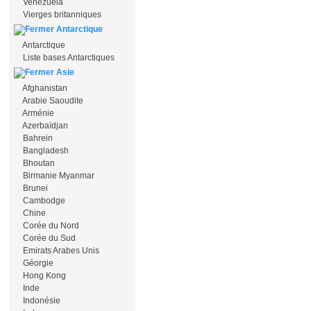
Venezuela
Vierges britanniques
Antarctique
Antarctique
Liste bases Antarctiques
Asie
Afghanistan
Arabie Saoudite
Arménie
Azerbaïdjan
Bahrein
Bangladesh
Bhoutan
Birmanie Myanmar
Brunei
Cambodge
Chine
Corée du Nord
Corée du Sud
Emirats Arabes Unis
Géorgie
Hong Kong
Inde
Indonésie