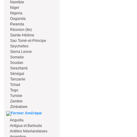
Namibie
Niger
Nigeria
Ouganda
Rwanda
Réunion (Ile)
Sainte-Hélène
Sao Tomé-et-Principe
Seychelles
Sierra Leone
Somalie
Soudan
Swaziland
Sénégal
Tanzanie
Tchad
Togo
Tunisie
Zambie
Zimbabwe
Amérique
Anguilla
Antigua et Barbuda
Antilles Néerlandaises
Argentine