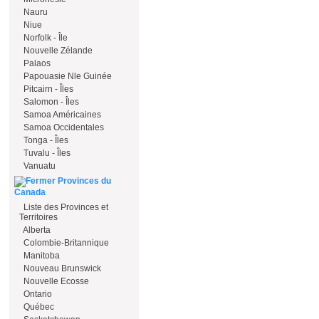
Nauru
Niue
Norfolk - Île
Nouvelle Zélande
Palaos
Papouasie Nle Guinée
Pitcairn - Îles
Salomon - Îles
Samoa Américaines
Samoa Occidentales
Tonga - Îles
Tuvalu - Îles
Vanuatu
Provinces du
Canada
Liste des Provinces et
Territoires
Alberta
Colombie-Britannique
Manitoba
Nouveau Brunswick
Nouvelle Ecosse
Ontario
Québec