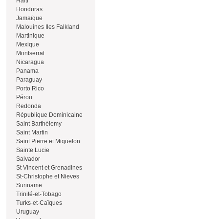
Haïti
Honduras
Jamaïque
Malouines Iles Falkland
Martinique
Mexique
Montserrat
Nicaragua
Panama
Paraguay
Porto Rico
Pérou
Redonda
République Dominicaine
Saint Barthélemy
Saint Martin
Saint Pierre et Miquelon
Sainte Lucie
Salvador
St Vincent et Grenadines
St-Christophe et Nieves
Suriname
Trinité-et-Tobago
Turks-et-Caïques
Uruguay