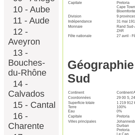
Capitale
Pretoria
10 - Aube
Cape Town c
Bloemfontei
Division
9 province
11 - Aude
Indépendance
31 mai 191
Monnaie
Rand Sud-A
12 -
ZAR
Fête nationale
27 avril - 
Aveyron
13 -
Bouches-
Géographie 
du-Rhône
Sud
14 -
Calvados
Continent
Continent A
Coordonnées
29 00 S, 2
15 - Cantal
Superficie totale
1 219 912
Terre
100%
Eau
0%
16 -
Capitale
Pretoria
Villes principales
Johannesb
Charente
Durban
Pretoria
Le Cap