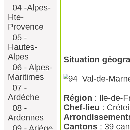
04 -Alpes-
Hte-
Provence
05 -
Hautes-
Alpes
Situation géogr
06 - Alpes-
Maritimes
07 -
Ardèche
Région
: Ile-de-
Chef-lieu
: Crétei
08 -
Arrondissemen
Ardennes
Cantons
: 39 ca
09 - Ariège