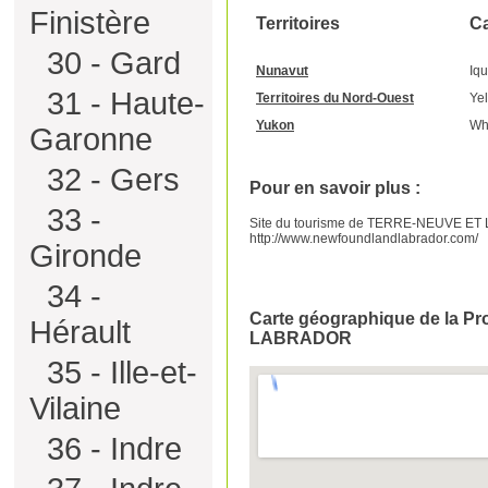
Finistère
Territoires
Ca
30 - Gard
Nunavut
Iqu
31 - Haute-
Territoires du Nord-Ouest
Yel
Yukon
Wh
Garonne
32 - Gers
Pour en savoir plus :
33 -
Site du tourisme de TERRE-NEUVE ET
http://www.newfoundlandlabrador.com/
Gironde
34 -
Carte géographique de la 
Hérault
LABRADOR
35 - Ille-et-
Vilaine
36 - Indre