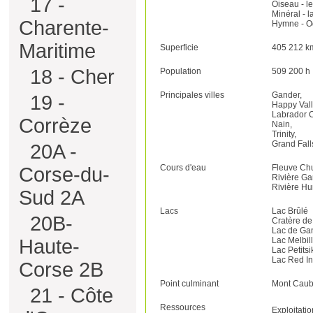
17 -
Oiseau - l
Minéral - l
Charente-
Hymne - O
Maritime
Superficie
405 212 k
18 - Cher
Population
509 200 h
Principales villes
Gander,
19 -
Happy Val
Labrador C
Corrèze
Nain,
Trinity,
Grand Fall
20A -
Cours d'eau
Fleuve Chu
Corse-du-
Rivière G
Rivière H
Sud 2A
Lacs
Lac Brûlé
20B-
Cratère de
Lac de Ga
Lac Melbil
Haute-
Lac Petits
Lac Red I
Corse 2B
Point culminant
Mont Caubv
21 - Côte
Ressources
Exploitati