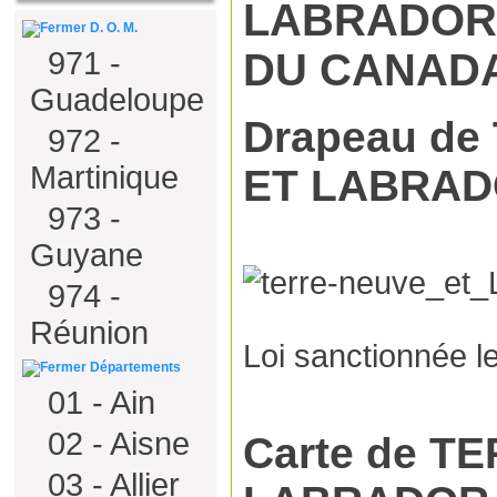
LABRADOR 
D. O. M.
DU
CANAD
971 -
Guadeloupe
Drapeau d
972 -
Martinique
ET LABRA
973 -
Guyane
974 -
Réunion
Loi sanctionnée l
Départements
01 - Ain
02 - Aisne
Carte de T
03 - Allier