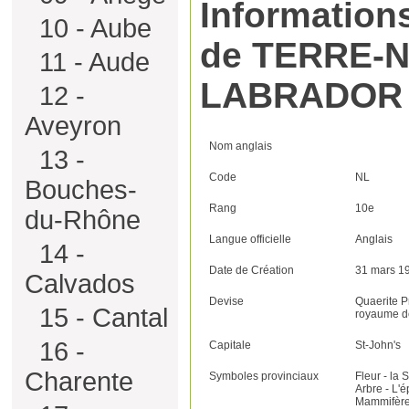
Informations
10 - Aube
de TERRE-
11 - Aude
LABRADOR
12 -
Aveyron
Nom anglais
13 -
Code
NL
Bouches-
Rang
10e
du-Rhône
Langue officielle
Anglais
14 -
Date de Création
31 mars 1
Calvados
Devise
Quaerite 
15 - Cantal
royaume d
16 -
Capitale
St-John's
Charente
Symboles provinciaux
Fleur - la
Arbre - L'é
Mammifère 