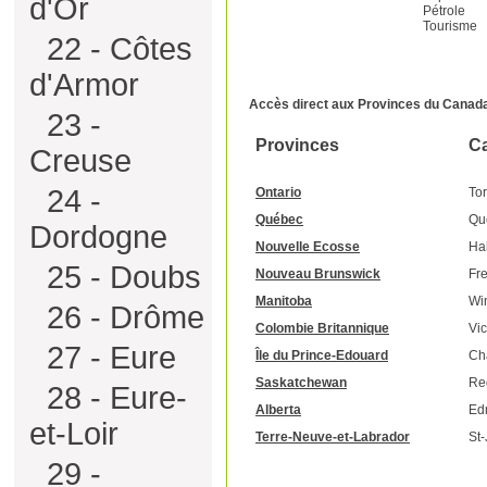
d'Or
Pétrole
Tourisme
22 - Côtes
d'Armor
Accès direct aux Provinces du Canad
23 -
Provinces
Ca
Creuse
24 -
Ontario
To
Québec
Qu
Dordogne
Nouvelle Ecosse
Hal
25 - Doubs
Nouveau Brunswick
Fre
Manitoba
Wi
26 - Drôme
Colombie Britannique
Vic
27 - Eure
Île du Prince-Edouard
Ch
Saskatchewan
Re
28 - Eure-
Alberta
Ed
et-Loir
Terre-Neuve-et-Labrador
St-
29 -