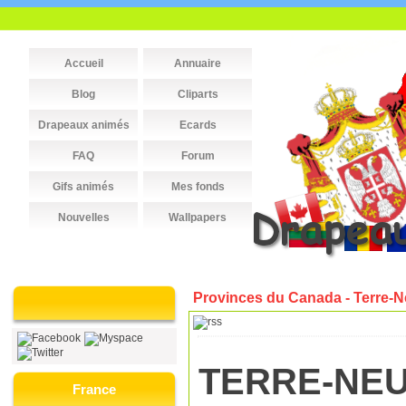
Accueil
Annuaire
Blog
Cliparts
Drapeaux animés
Ecards
FAQ
Forum
Gifs animés
Mes fonds
Nouvelles
Wallpapers
Provinces du Canada - Terre-N
TERRE-NEU
France