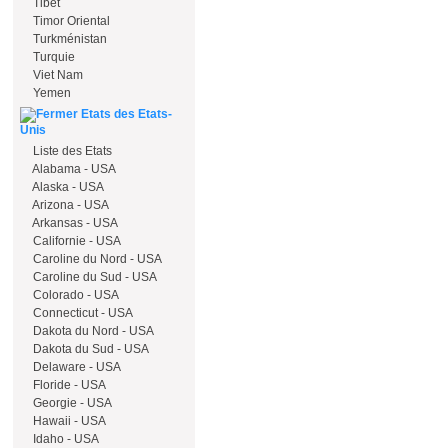
Tibet
Timor Oriental
Turkménistan
Turquie
Viet Nam
Yemen
Etats des Etats-
Unis
Liste des Etats
Alabama - USA
Alaska - USA
Arizona - USA
Arkansas - USA
Californie - USA
Caroline du Nord - USA
Caroline du Sud - USA
Colorado - USA
Connecticut - USA
Dakota du Nord - USA
Dakota du Sud - USA
Delaware - USA
Floride - USA
Georgie - USA
Hawaii - USA
Idaho - USA