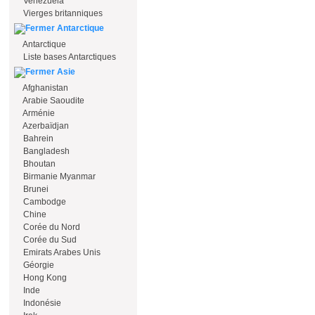
Venezuela
Vierges britanniques
Antarctique
Antarctique
Liste bases Antarctiques
Asie
Afghanistan
Arabie Saoudite
Arménie
Azerbaïdjan
Bahrein
Bangladesh
Bhoutan
Birmanie Myanmar
Brunei
Cambodge
Chine
Corée du Nord
Corée du Sud
Emirats Arabes Unis
Géorgie
Hong Kong
Inde
Indonésie