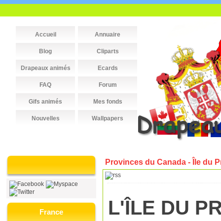
Accueil
Annuaire
Blog
Cliparts
Drapeaux animés
Ecards
FAQ
Forum
Gifs animés
Mes fonds
Nouvelles
Wallpapers
Provinces du Canada - Île du 
L'ÎLE DU 
France