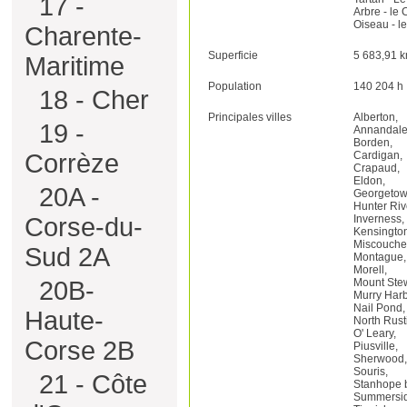
17 -
Arbre - le
Oiseau - le
Charente-
Superficie
5 683,91 
Maritime
Population
140 204 h
18 - Cher
Principales villes
Alberton,
19 -
Annandale
Borden,
Cardigan,
Corrèze
Crapaud,
Eldon,
20A -
Georgetow
Hunter Riv
Inverness,
Corse-du-
Kensingto
Miscouche
Sud 2A
Montague,
Morell,
Mount Stew
20B-
Murry Harb
Nail Pond,
Haute-
North Rust
O' Leary,
Corse 2B
Piusville,
Sherwood,
Souris,
21 - Côte
Stanhope b
Summersid