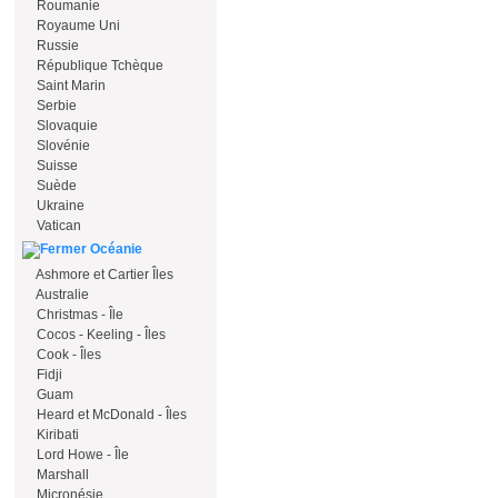
Roumanie
Royaume Uni
Russie
République Tchèque
Saint Marin
Serbie
Slovaquie
Slovénie
Suisse
Suède
Ukraine
Vatican
Océanie
Ashmore et Cartier Îles
Australie
Christmas - Île
Cocos - Keeling - Îles
Cook - Îles
Fidji
Guam
Heard et McDonald - Îles
Kiribati
Lord Howe - Île
Marshall
Micronésie