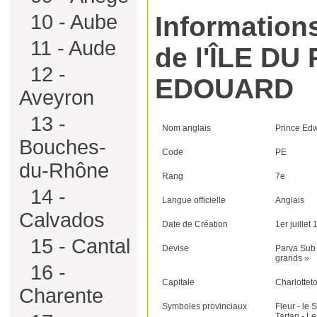
10 - Aube
Informations
11 - Aude
de l'ÎLE DU
12 -
EDOUARD
Aveyron
13 -
Nom anglais
Prince Edw
Bouches-
Code
PE
du-Rhône
Rang
7e
14 -
Langue officielle
Anglais
Calvados
Date de Création
1er juillet
15 - Cantal
Devise
Parva Sub I
grands »
16 -
Capitale
Charlottet
Charente
Symboles provinciaux
Fleur - le 
Tartan - Le