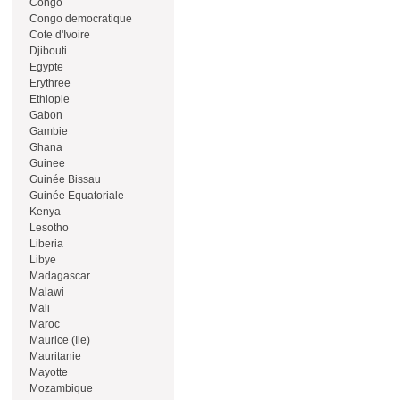
Congo
Congo democratique
Cote d'Ivoire
Djibouti
Egypte
Erythree
Ethiopie
Gabon
Gambie
Ghana
Guinee
Guinée Bissau
Guinée Equatoriale
Kenya
Lesotho
Liberia
Libye
Madagascar
Malawi
Mali
Maroc
Maurice (Ile)
Mauritanie
Mayotte
Mozambique