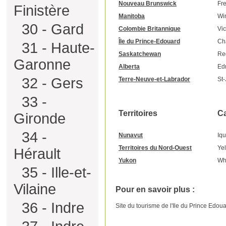
Nouveau Brunswick
Fre
Finistère
Manitoba
Wi
30 - Gard
Colombie Britannique
Vic
Île du Prince-Edouard
Ch
31 - Haute-
Saskatchewan
Re
Garonne
Alberta
Ed
32 - Gers
Terre-Neuve-et-Labrador
St-
33 -
Territoires
Ca
Gironde
34 -
Nunavut
Iqu
Territoires du Nord-Ouest
Yel
Hérault
Yukon
Wh
35 - Ille-et-
Vilaine
Pour en savoir plus :
36 - Indre
Site du tourisme de l'Ile du Prince Edoua