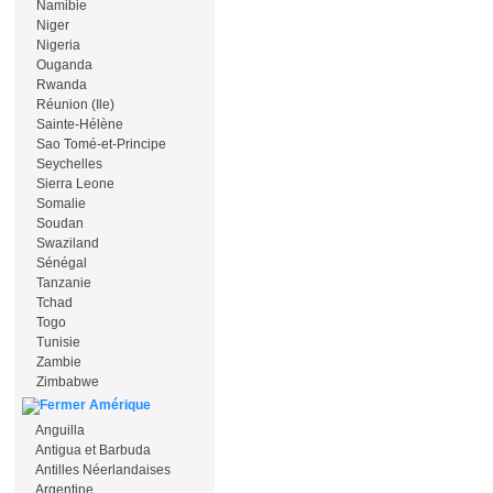
Namibie
Niger
Nigeria
Ouganda
Rwanda
Réunion (Ile)
Sainte-Hélène
Sao Tomé-et-Principe
Seychelles
Sierra Leone
Somalie
Soudan
Swaziland
Sénégal
Tanzanie
Tchad
Togo
Tunisie
Zambie
Zimbabwe
Amérique
Anguilla
Antigua et Barbuda
Antilles Néerlandaises
Argentine