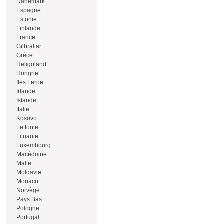
Danemark
Espagne
Estonie
Finlande
France
Gilbraltar
Grèce
Heligoland
Hongrie
Iles Feroe
Irlande
Islande
Italie
Kosovo
Lettonie
Lituanie
Luxembourg
Macédoine
Malte
Moldavie
Monaco
Norvège
Pays Bas
Pologne
Portugal