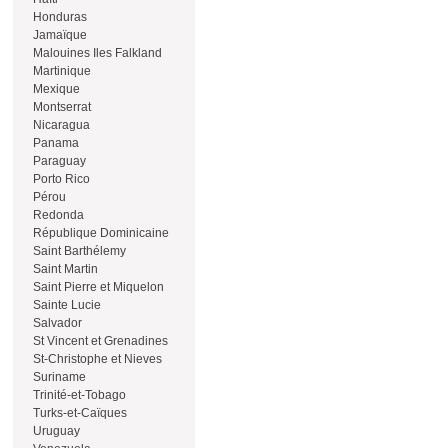
Honduras
Jamaïque
Malouines Iles Falkland
Martinique
Mexique
Montserrat
Nicaragua
Panama
Paraguay
Porto Rico
Pérou
Redonda
République Dominicaine
Saint Barthélemy
Saint Martin
Saint Pierre et Miquelon
Sainte Lucie
Salvador
St Vincent et Grenadines
St-Christophe et Nieves
Suriname
Trinité-et-Tobago
Turks-et-Caïques
Uruguay