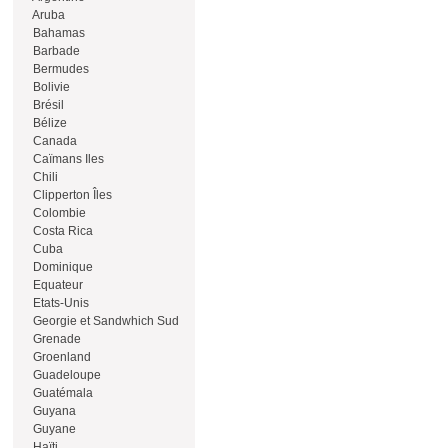
Aruba
Bahamas
Barbade
Bermudes
Bolivie
Brésil
Bélize
Canada
Caïmans Iles
Chili
Clipperton Îles
Colombie
Costa Rica
Cuba
Dominique
Equateur
Etats-Unis
Georgie et Sandwhich Sud
Grenade
Groenland
Guadeloupe
Guatémala
Guyana
Guyane
Haïti