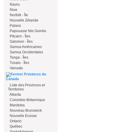
Nauru
Niue
Norfolk - Île
Nouvelle Zélande
Palaos
Papouasie Nle Guinée
Pitcairn - Îles
Salomon - Îles
Samoa Américaines
Samoa Occidentales
Tonga - Îles
Tuvalu - Îles
Vanuatu
Provinces du
Canada
Liste des Provinces et
Territoires
Alberta
Colombie-Britannique
Manitoba
Nouveau Brunswick
Nouvelle Ecosse
Ontario
Québec
Saskatchewan