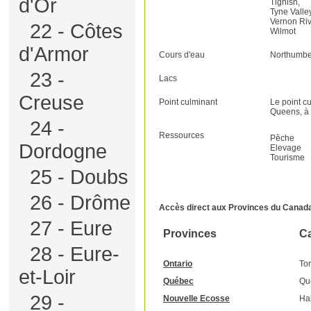
d'Or
Tignish,
Tyne Valley
Vernon Riv
22 - Côtes
Wilmot
d'Armor
Cours d'eau
Northumber
23 -
Lacs
Creuse
Point culminant
Le point c
Queens, à
24 -
Ressources
Pêche
Dordogne
Elevage
Tourisme
25 - Doubs
26 - Drôme
Accès direct aux Provinces du Canad
27 - Eure
Provinces
Ca
28 - Eure-
Ontario
To
et-Loir
Québec
Qu
29 -
Nouvelle Ecosse
Hal