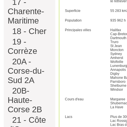
17 -
le retrieve
Charente-
Superficie
55 283 km
Maritime
Population
935 962 h
18 - Cher
Principales villes
Halifax
Cap-Breto
Dartmouth
19 -
Truro
St Jean
Corrèze
Moncton
Sydney
Amherst
20A -
Wolfville
Lunenbur
Corse-du-
Annapolis
Digby
Mahone B
Sud 2A
Parrsboro
Shelburne
20B-
Windsor
Haute-
Cours d'eau
Margaree
Shubernac
Corse 2B
La Have
Lacs
Plus de 30
21 - Côte
Lac Rossi
Lac Bras d