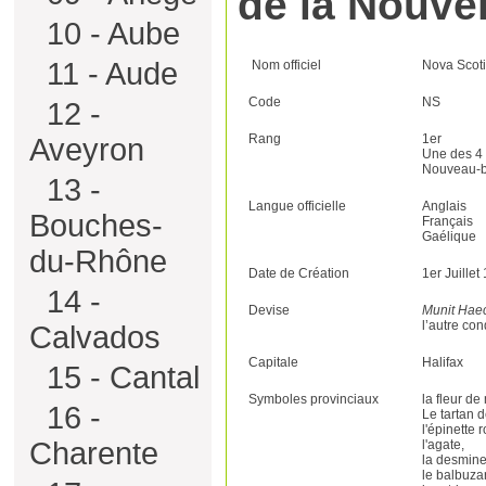
de la Nouve
10 - Aube
11 - Aude
Nom officiel
Nova Scot
Code
NS
12 -
Rang
1er
Aveyron
Une des 4 
Nouveau-b
13 -
Langue officielle
Anglais
Bouches-
Français
Gaélique
du-Rhône
Date de Création
1er Juillet
14 -
Devise
Munit Haec 
l’autre con
Calvados
Capitale
Halifax
15 - Cantal
Symboles provinciaux
la fleur de
16 -
Le tartan 
l'épinette 
Charente
l'agate,
la desmine
le balbuza