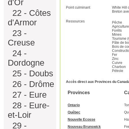
d'Or
Point culminant
White Hill 
22 - Côtes
Breton ave
d'Armor
Ressources
Pêche
Agriculture
Forêts
23 -
Mines
Tourisme (C
Creuse
Pâte de bo
Bois de co
Constructi
24 -
Fer
Zinc
Dordogne
Cuivre
Charbon
Pétrole
25 - Doubs
26 - Drôme
Accès direct aux Provinces du Canad
Provinces
Ca
27 - Eure
28 - Eure-
Ontario
To
Québec
Qu
et-Loir
Nouvelle Ecosse
Hal
29 -
Nouveau Brunswick
Fre