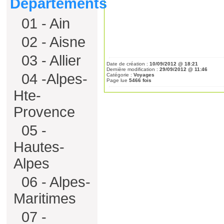
Départements
01 - Ain
02 - Aisne
03 - Allier
Date de création :
10/09/2012 @ 18:21
Dernière modification :
29/09/2012 @ 11:46
04 -Alpes-
Catégorie :
Voyages
Page lue
5466 fois
Hte-
Provence
05 -
Hautes-
Alpes
06 - Alpes-
Maritimes
07 -