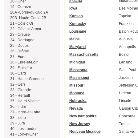
Indiana
Indianapoli
18 - Cher
19 - Corrèze
Iowa
Des Moine
20A -Corse-du-Sud 2A
Kansas
Topeka
20B- Haute-Corse 2B
21 - Côte d'Or
Kentucky
Frankfort
22 - Côtes d'Armor
Louisiane
Baton Rou
23 - Creuse
Maine
Augusta
24 - Dordogne
25 - Doubs
Maryland
Annapolis
26 - Drôme
Massachussetts
Boston
27 - Eure
Michigan
Lansing
28 - Eure-et-Loir
29 - Finistère
Minnesota
Saint Paul
30 - Gard
Mississippi
Jackson
31 - Haute-Garonne
32 - Gers
Missouri
Jefferson C
33 - Gironde
Montana
Helena
34 - Hérault
Nebraska
Lincoln
35 - Ille-et-Vilaine
36 - Indre
Nevada
Carson Cit
37 - Indre-et-Loire
New hampshire
Concorde
38 - Isère
39 - Jura
New Jersey
Trento
40 - Les Landes
Nouveau Mexique
Santa Fe
41 - Loir-et-Cher