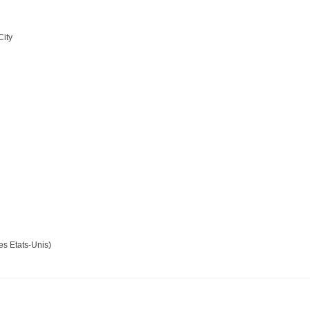
ity
es Etats-Unis)