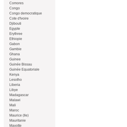
Comores
Congo
Congo democratique
Cote d'Ivoire
Djibouti
Egypte
Erythree
Ethiopie
Gabon
Gambie
Ghana
Guinee
Guinée Bissau
Guinée Equatoriale
Kenya
Lesotho
Liberia
Libye
Madagascar
Malawi
Mali
Maroc
Maurice (Ile)
Mauritanie
Mayotte