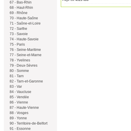
67 - Bas-Rhin
68 - Haut-Rhin
69 - Rhône
70 - Haute-Saône
71 - Saône-et-Loire
72 - Sarthe
73 - Savoie
74 - Haute-Savoie
75 - Paris
76 - Seine-Maritime
77 - Seine-et-Marne
78 - Yvelines
79 - Deux-Sèvres
80 - Somme
81 - Tarn
82 - Tarn-et-Garonne
83 - Var
84 - Vaucluse
85 - Vendée
86 - Vienne
87 - Haute-Vienne
88 - Vosges
89 - Yonne
90 - Territoire-de-Belfort
91 - Essonne