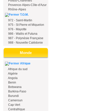
Poitou-Charentes
Provence-Alpes-Côte-d'Azur
Rhône-Alpes
T.O.M.
972 - Saint-Martin
975 - St Pierre et Miquelon
976 - Mayotte
986 - Wallis et Futuna
987 - Polynésie Française
988 - Nouvelle Calédonie
Monde
Afrique
Afrique du sud
Algérie
Angola
Benin
Botswana
Burkina-Faso
Burundi
Cameroun
Cap-Vert
Centrafrique