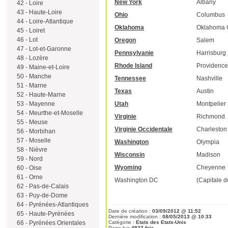
New York
Albany
42 - Loire
43 - Haute-Loire
Ohio
Columbus
44 - Loire-Atlantique
Oklahoma
Oklahoma C
45 - Loiret
46 - Lot
Oregon
Salem
47 - Lot-et-Garonne
Pennsylvanie
Harrisburg
48 - Lozère
Rhode Island
Providence
49 - Maine-et-Loire
50 - Manche
Tennessee
Nashville
51 - Marne
Texas
Austin
52 - Haute-Marne
Utah
Montpelier
53 - Mayenne
54 - Meurthe-et-Moselle
Virginie
Richmond
55 - Meuse
Virginie Occidentale
Charleston
56 - Morbihan
57 - Moselle
Washington
Olympia
58 - Nièvre
Wisconsin
Madison
59 - Nord
Wyoming
Cheyenne
60 - Oise
61 - Orne
Washington DC
(Capitale d
62 - Pas-de-Calais
63 - Puy-de-Dome
64 - Pyrénées-Atlantiques
Date de création :
03/09/2012 @ 11:52
65 - Haute-Pyrénées
Dernière modification :
08/05/2013 @ 10:33
Catégorie :
Etats des Etats-Unis
66 - Pyrénées Orientales
Page lue
4923 fois