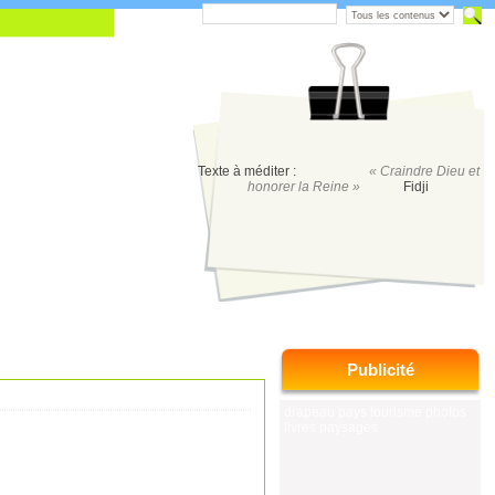
Texte à méditer :
« Craindre Dieu et
honorer la Reine »
Fidji
Publicité
drapeau pays tourisme photos
livres paysages