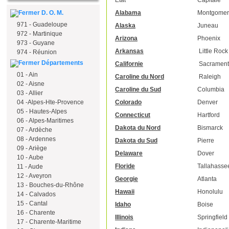
Alabama
Montgomer
D. O. M.
971 - Guadeloupe
Alaska
Juneau
972 - Martinique
Arizona
Phoenix
973 - Guyane
Arkansas
Little Rock
974 - Réunion
Départements
Californie
Sacramen
01 - Ain
Caroline du Nord
Raleigh
02 - Aisne
Caroline du Sud
Columbia
03 - Allier
Colorado
Denver
04 -Alpes-Hte-Provence
05 - Hautes-Alpes
Connecticut
Hartford
06 - Alpes-Maritimes
Dakota du Nord
Bismarck
07 - Ardèche
08 - Ardennes
Dakota du Sud
Pierre
09 - Ariège
Delaware
Dover
10 - Aube
Floride
Tallahasse
11 - Aude
12 - Aveyron
Georgie
Atlanta
13 - Bouches-du-Rhône
Hawaii
Honolulu
14 - Calvados
15 - Cantal
Idaho
Boise
16 - Charente
Illinois
Springfield
17 - Charente-Maritime