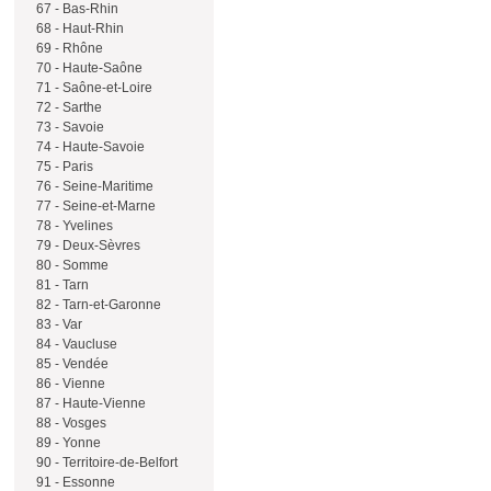
67 - Bas-Rhin
68 - Haut-Rhin
69 - Rhône
70 - Haute-Saône
71 - Saône-et-Loire
72 - Sarthe
73 - Savoie
74 - Haute-Savoie
75 - Paris
76 - Seine-Maritime
77 - Seine-et-Marne
78 - Yvelines
79 - Deux-Sèvres
80 - Somme
81 - Tarn
82 - Tarn-et-Garonne
83 - Var
84 - Vaucluse
85 - Vendée
86 - Vienne
87 - Haute-Vienne
88 - Vosges
89 - Yonne
90 - Territoire-de-Belfort
91 - Essonne