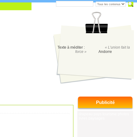
Texte à méditer :
« L'union fait la
force »
Andorre
Publicité
drapeau pays tourisme photos
livres paysages