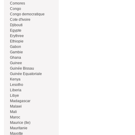
Comores
Congo
Congo democratique
Cote d'Ivoire
Djibouti
Egypte
Erythree
Ethiopie
Gabon
Gambie
Ghana
Guinee
Guinée Bissau
Guinée Equatoriale
Kenya
Lesotho
Liberia
Libye
Madagascar
Malawi
Mali
Maroc
Maurice (Ile)
Mauritanie
Mayotte