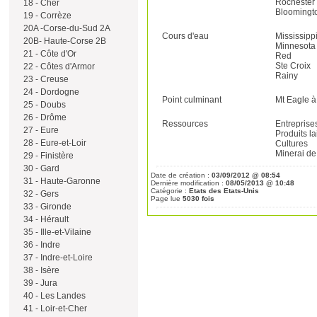
Rochester
18 - Cher
Bloomingt
19 - Corrèze
20A -Corse-du-Sud 2A
Cours d'eau
Mississipp
20B- Haute-Corse 2B
Minnesota
21 - Côte d'Or
Red
Ste Croix
22 - Côtes d'Armor
Rainy
23 - Creuse
24 - Dordogne
Point culminant
Mt Eagle 
25 - Doubs
26 - Drôme
Ressources
Entreprises
27 - Eure
Produits la
28 - Eure-et-Loir
Cultures
Minerai de 
29 - Finistère
30 - Gard
Date de création :
03/09/2012 @ 08:54
31 - Haute-Garonne
Dernière modification :
08/05/2013 @ 10:48
Catégorie :
Etats des Etats-Unis
32 - Gers
Page lue
5030 fois
33 - Gironde
34 - Hérault
35 - Ille-et-Vilaine
36 - Indre
37 - Indre-et-Loire
38 - Isère
39 - Jura
40 - Les Landes
41 - Loir-et-Cher