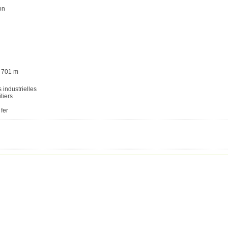
on
i
à 701 m
 industrielles
itiers
fer