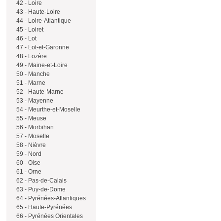
42 - Loire
43 - Haute-Loire
44 - Loire-Atlantique
45 - Loiret
46 - Lot
47 - Lot-et-Garonne
48 - Lozère
49 - Maine-et-Loire
50 - Manche
51 - Marne
52 - Haute-Marne
53 - Mayenne
54 - Meurthe-et-Moselle
55 - Meuse
56 - Morbihan
57 - Moselle
58 - Nièvre
59 - Nord
60 - Oise
61 - Orne
62 - Pas-de-Calais
63 - Puy-de-Dome
64 - Pyrénées-Atlantiques
65 - Haute-Pyrénées
66 - Pyrénées Orientales