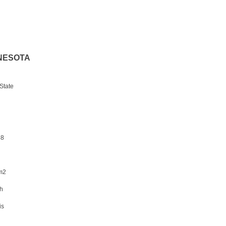
INNESOTA
 State
58
m2
 h
is