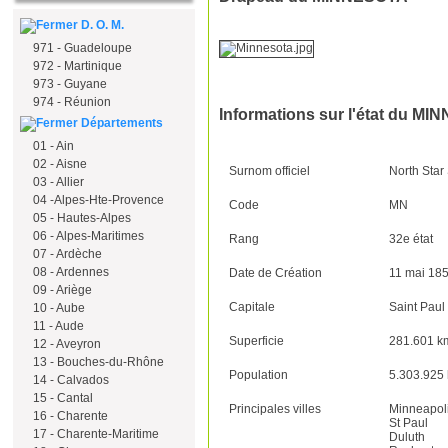
D. O. M.
971 - Guadeloupe
972 - Martinique
973 - Guyane
974 - Réunion
Informations sur l'état du M
Départements
01 - Ain
02 - Aisne
Surnom officiel
North Star
03 - Allier
04 -Alpes-Hte-Provence
Code
MN
05 - Hautes-Alpes
06 - Alpes-Maritimes
Rang
32e état
07 - Ardèche
08 - Ardennes
Date de Création
11 mai 18
09 - Ariège
Capitale
Saint Paul
10 - Aube
11 - Aude
Superficie
281.601 k
12 - Aveyron
13 - Bouches-du-Rhône
Population
5.303.925
14 - Calvados
15 - Cantal
Principales villes
Minneapol
16 - Charente
St Paul
17 - Charente-Maritime
Duluth