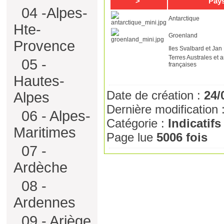
>
Pay
04 -Alpes-
Antarctique
Hte-
Groenland
Provence
Iles Svalbard et Ja
Terres Australes et 
05 -
françaises
Hautes-
Date de création :
24/
Alpes
Dernière modification 
06 - Alpes-
Catégorie :
Indicatif
Maritimes
Page lue
5006 fois
07 -
Ardèche
08 -
Ardennes
09 - Ariège